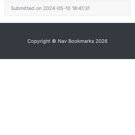
Submitted on 2024-05-10 18:41:31
Copyright © Nav Bookmarks 2026