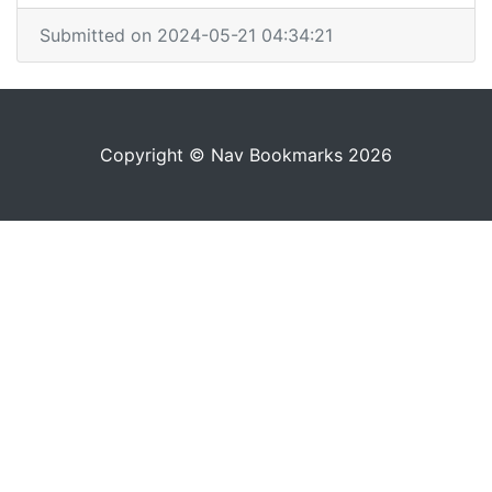
Submitted on 2024-05-21 04:34:21
Copyright © Nav Bookmarks 2026