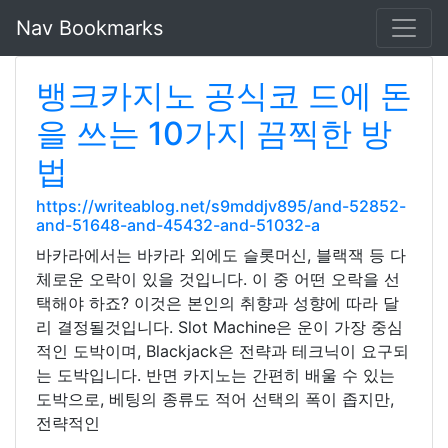
Nav Bookmarks
뱅크카지노 공식코 드에 돈
을 쓰는 10가지 끔찍한 방
법
https://writeablog.net/s9mddjv895/and-52852-
and-51648-and-45432-and-51032-a
바카라에서는 바카라 외에도 슬롯머신, 블랙잭 등 다
체로운 오락이 있을 것입니다. 이 중 어떤 오락을 선
택해야 하죠? 이것은 본인의 취향과 성향에 따라 달
리 결정될것입니다. Slot Machine은 운이 가장 중심
적인 도박이며, Blackjack은 전략과 테크닉이 요구되
는 도박입니다. 반면 카지노는 간편히 배울 수 있는
도박으로, 베팅의 종류도 적어 선택의 폭이 좁지만,
전략적인