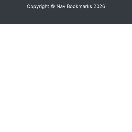
Copyright © Nav Bookmarks 2026