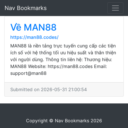
Nav Bookmarks
Về MAN88
https://man88.codes/
MAN88 là nền tảng trực tuyến cung cấp các tiện
ích số với hệ thống tối ưu hiệu suất và thân thiện
với người dùng. Thông tin liên hệ: Thương hiệu:
MAN88 Website: https://man88.codes Email:
support@man88
Submitted on 2026-05-31 21:00:54
Copyright © Nav Bookmarks 2026