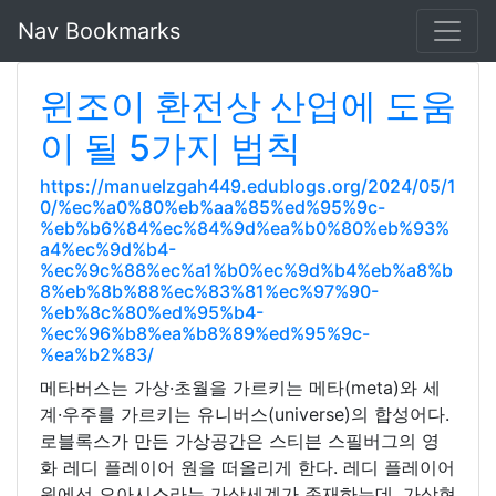
Nav Bookmarks
윈조이 환전상 산업에 도움
이 될 5가지 법칙
https://manuelzgah449.edublogs.org/2024/05/1
0/%ec%a0%80%eb%aa%85%ed%95%9c-
%eb%b6%84%ec%84%9d%ea%b0%80%eb%93%
a4%ec%9d%b4-
%ec%9c%88%ec%a1%b0%ec%9d%b4%eb%a8%b
8%eb%8b%88%ec%83%81%ec%97%90-
%eb%8c%80%ed%95%b4-
%ec%96%b8%ea%b8%89%ed%95%9c-
%ea%b2%83/
메타버스는 가상·초월을 가르키는 메타(meta)와 세
계·우주를 가르키는 유니버스(universe)의 합성어다.
로블록스가 만든 가상공간은 스티븐 스필버그의 영
화 레디 플레이어 원을 떠올리게 한다. 레디 플레이어
원에선 오아시스라는 가상세계가 존재하는데, 가상현